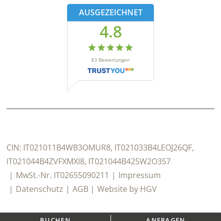
AUSGEZEICHNET
4.8
83
Bewertungen
CIN:
IT021011B4WB3OMUR8, IT021033B4LEOJ26QF,
IT021044B4ZVFXMXI8, IT021044B425W2O357
MwSt.-Nr.
IT02655090211
Impressum
Datenschutz
AGB
Website by
HGV
BUCHEN
ANFRAGEN