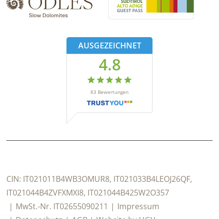
AUSGEZEICHNET
4.8
83
Bewertungen
CIN:
IT021011B4WB3OMUR8, IT021033B4LEOJ26QF,
IT021044B4ZVFXMXI8, IT021044B425W2O357
MwSt.-Nr.
IT02655090211
Impressum