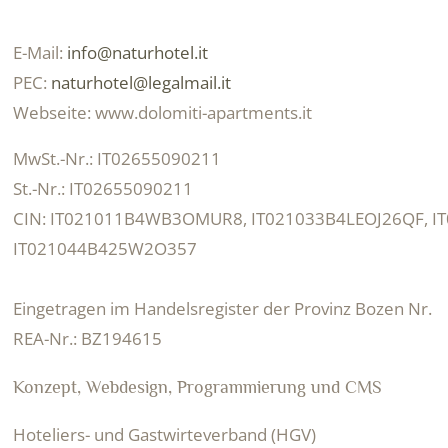
E-Mail:
info@naturhotel.it
PEC:
naturhotel@legalmail.it
Webseite:
www.dolomiti-apartments.it
MwSt.-Nr.:
IT02655090211
St.-Nr.:
IT02655090211
CIN:
IT021011B4WB3OMUR8, IT021033B4LEOJ26QF, I
IT021044B425W2O357
Eingetragen im Handelsregister der Provinz Bozen Nr.
REA-Nr.:
BZ194615
Konzept, Webdesign, Programmierung und CMS
Hoteliers- und Gastwirteverband (HGV)