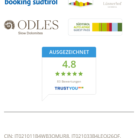
AUSGEZEICHNET
4.8
83
Bewertungen
CIN:
IT021011B4WB3OMUR8, IT021033B4LEOJ26QF,