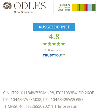
AUSGEZEICHNET
4.8
83
Bewertungen
CIN:
IT021011B4WB3OMUR8, IT021033B4LEOJ26QF,
IT021044B4ZVFXMXI8, IT021044B425W2O357
MwSt.-Nr.
IT02655090211
Impressum