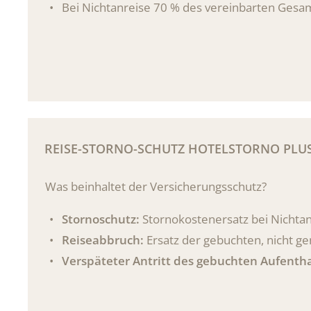
Bei Nichtanreise 70 % des vereinbarten Gesa
Bei vorzeitiger Abreise oder verspäteter Anr
Wir empfehlen unseren Gästen eine Reiserücktritts
REISE-STORNO-SCHUTZ HOTELSTORNO PLU
Was beinhaltet der Versicherungsschutz?
Stornoschutz:
Stornokostenersatz bei Nichtant
Reiseabbruch:
Ersatz der gebuchten, nicht g
Verspäteter Antritt des gebuchten Aufenth
Unfreiwillige Urlaubsverlängerung:
Ersatz d
Such- und Bergungskosten:
Bei Unfall, Berg-