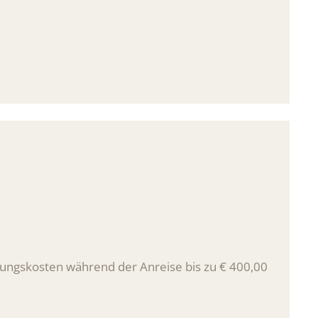
h genommener Nacht
gungskosten während der Anreise bis zu € 400,00
rlaubsort bis zu € 2.000,00
0