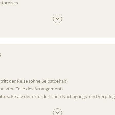
mtpreises
eise 70 % des vereinbarten Preises pro nicht in Anspruc
versicherung abzuschließen
.
S
ritt der Reise (ohne Selbstbehalt)
enutzten Teile des Arrangements
altes:
Ersatz der erforderlichen Nächtigungs- und Verpfle
er zusätzlichen Nächtigungs- und Verpflegungskosten am U
 oder Seenot (inkl. Hubschrauberbergung) bis zu € 7.500,0