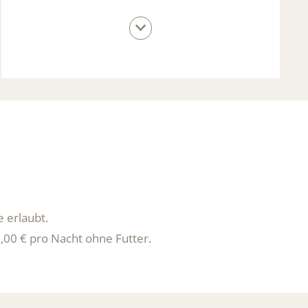
Die Ortstaxt ist pro Person und Nacht zu
entrichte und ist nicht im Apartmentpreis
inbegriffen. Kinder und Jugendliche unter 14
Jahren sind von der Abgabe befreit.
 erlaubt.
,00 € pro Nacht ohne Futter.