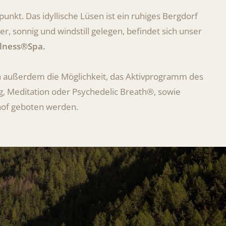
unkt. Das idyllische Lüsen ist ein ruhiges Bergdorf
er, sonnig und windstill gelegen, befindet sich unser
llness®Spa.
n außerdem die Möglichkeit, das Aktivprogramm des
g, Meditation oder Psychedelic Breath®, sowie
rhof geboten werden.