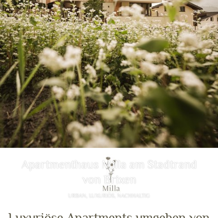
Apartmenthaus Milla am Stadtrand
von Brixen
URBAN, LUXURIÖS, NACHHALTIG
Luxuriöse Apartments umgeben von