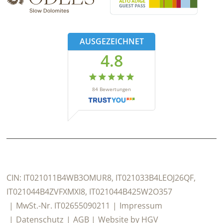
AUSGEZEICHNET
4.8
84
Bewertungen
CIN:
IT021011B4WB3OMUR8, IT021033B4LEOJ26QF,
IT021044B4ZVFXMXI8, IT021044B425W2O357
MwSt.-Nr.
IT02655090211
Impressum
Datenschutz
AGB
Website by
HGV