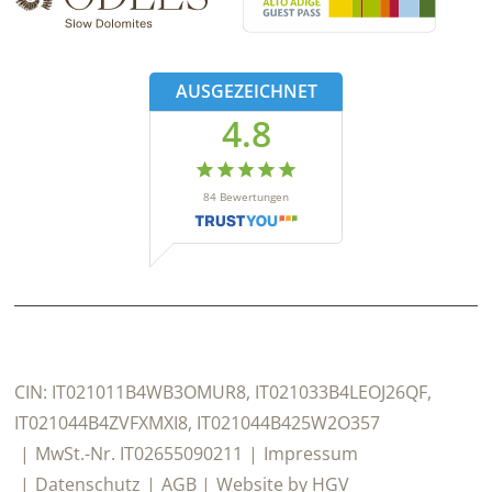
AUSGEZEICHNET
4.8
84
Bewertungen
CIN:
IT021011B4WB3OMUR8, IT021033B4LEOJ26QF,
IT021044B4ZVFXMXI8, IT021044B425W2O357
MwSt.-Nr.
IT02655090211
Impressum
Datenschutz
AGB
Website by
HGV