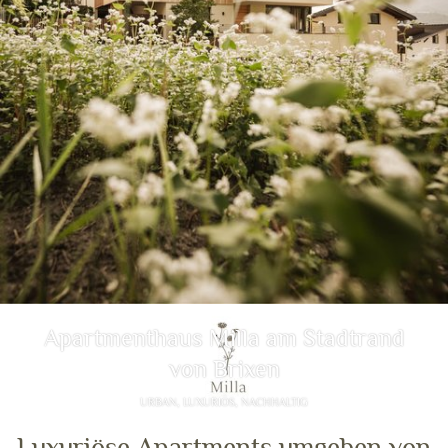
Apartmenthaus Milla am Stadtrand
von Brixen
URBAN, LUXURIÖS, NACHHALTIG
Luxuriöse Apartments umgeben von